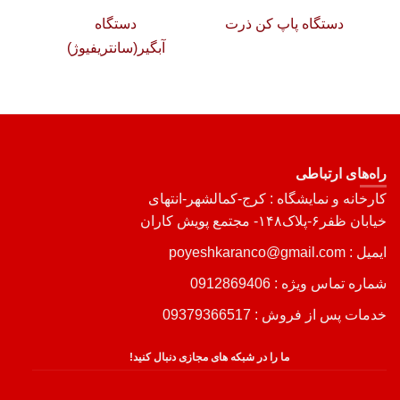
دستگاه پاپ کن ذرت
دستگاه
آبگیر(سانتریفیوژ)
راه‌های ارتباطی
کارخانه و نمایشگاه : کرج-کمالشهر-انتهای
خیابان ظفر۶-پلاک۱۴۸- مجتمع پویش کاران
ایمیل : poyeshkaranco@gmail.com
شماره تماس ویژه :
0912869406
خدمات پس از فروش :
09379366517
ما را در شبکه های مجازی دنبال کنید!