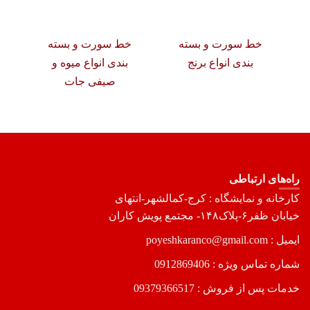
خط سورت و بسته
خط سورت و بسته
خ
بندی انواع برنج
بندی انواع میوه و
صیفی جات
راه‌های ارتباطی
کارخانه و نمایشگاه : کرج-کمالشهر-انتهای
خیابان ظفر۶-پلاک۱۴۸- مجتمع پویش کاران
ایمیل : poyeshkaranco@gmail.com
شماره تماس ویژه :
0912869406
خدمات پس از فروش :
09379366517