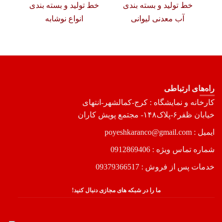
خط تولید و بسته بندی
خط تولید و بسته بندی
خط
آب معدنی لیوانی
انواع نوشابه
آب
راه‌های ارتباطی
کارخانه و نمایشگاه : کرج-کمالشهر-انتهای
خیابان ظفر۶-پلاک۱۴۸- مجتمع پویش کاران
ایمیل : poyeshkaranco@gmail.com
شماره تماس ویژه :
0912869406
خدمات پس از فروش :
09379366517
ما را در شبکه های مجازی دنبال کنید!