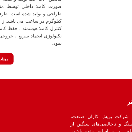
صورت کاملا داخلی توسط مت
کیلوگرم در ساعت می باشد.از ج
کنترل کاملا هوشمند ، حفظ کام
تکنولوژی انجماد سریع ، خروج
نمود.
بیشت
ر
ستونر (Destoner) محصول شرکت پویش کاران صنعت،
نگ و ناخالصی‌های سنگین از
حی ما بر اساس دقت بالا در