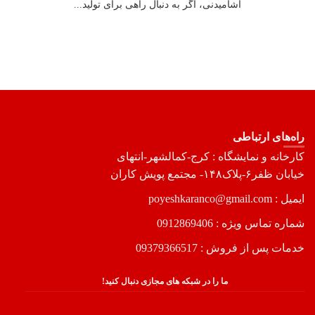
آشامیدنی، اگر به دنبال راهی برای تولید...
راه‌های ارتباطی
کارخانه و نمایشگاه : کرج-کمالشهر-انتهای
خیابان ظفر۶-پلاک۱۴۸- مجتمع پویش کاران
ایمیل : poyeshkaranco@gmail.com
شماره تماس ویژه :
0912869406
خدمات پس از فروش :
09379366517
ما را در شبکه های مجازی دنبال کنید!