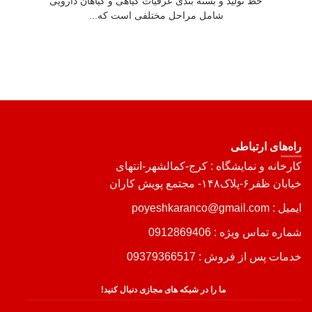
خط تولید و بسته بندی عرقیات گیاهی و گیاهان دارویی
شامل مراحل مختلفی است که...
راه‌های ارتباطی
کارخانه و نمایشگاه : کرج-کمالشهر-انتهای
خیابان ظفر۶-پلاک۱۴۸- مجتمع پویش کاران
ایمیل : poyeshkaranco@gmail.com
شماره تماس ویژه :
0912869406
خدمات پس از فروش :
09379366517
ما را در شبکه های مجازی دنبال کنید!