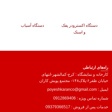
دستگاه اکسترودر پفک
دستگاه آسیاب
و اسنک
م
راه‌های ارتباطی
کارخانه و نمایشگاه : کرج-کمالشهر-انتهای
خیابان ظفر۶-پلاک۱۴۸- مجتمع پویش کاران
ایمیل : poyeshkaranco@gmail.com
شماره تماس ویژه :
0912869406
خدمات پس از فروش :
09379366517