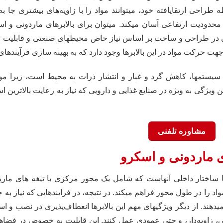
طه طراحی ارتقا‌یافته خود، میتوانند مواد را با زاویه‌های بیشتری جا
ا محدودیت ارتفاعی آسان میکند. میتوان برای بالابرهای ماردونی و ا
 در طراحی و ساخت بر اساس نیاز خاص محیطهای صنعتی و قابلیت تط
 حرکت مواد در این بالابرها وجود دارد که به بهینه سازی فرآیندهای 
 سیستمها، کاهش گرد و غبار و انتشار ذرات به محیط است، زیرا مو
یژگی به ویژه در صنایع غذایی و دارویی که نیاز به رعایت بالاترین اس
مشاوره تلفنی
ی ماردونی و اسکرو
برها ساختار داخلی آنهاست که شامل یک محور مرکزی با تیغه های ما
 را در طول محور فراهم میکند. در نتیجه، در فرایندهایی که نیاز به جر
ئه میدهند. از دیگر ویژگیهای مهم این بالابرها انعطاف‌پذیری در نصب و ا
، زاویه‌دار، و حتی عمودی عمل کنند. این قابلیت به خصوص در فضاها